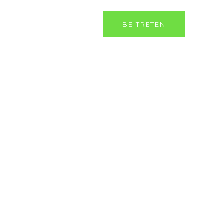
ts
Galerie
Kontakt
BEITRETEN